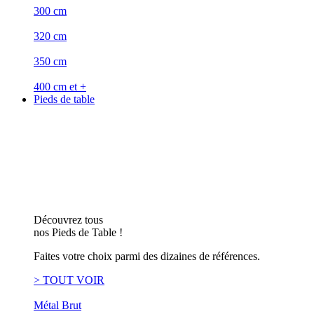
300 cm
320 cm
350 cm
400 cm et +
Pieds de table
Découvrez tous
nos Pieds de Table !
Faites votre choix parmi des dizaines de références.
> TOUT VOIR
Métal Brut