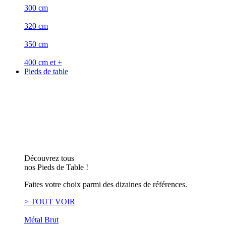
300 cm
320 cm
350 cm
400 cm et +
Pieds de table
Découvrez tous
nos Pieds de Table !
Faites votre choix parmi des dizaines de références.
> TOUT VOIR
Métal Brut