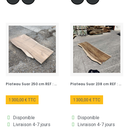
naturelle en font des candidats idéaux pour une multitude
d'usages, s'adaptant à vos besoins et à votre créativité :
Table à manger :
Imaginez réunir vos convives autour d'une
table dont le plateau raconte l'histoire d'un arbre majestueux. La
taille généreuse de nombreux de nos plateaux permet de créer
des tables conviviales et impressionnantes, où chaque repas
devient une expérience unique.
Plateau Suar 250 cm REF : NUM321-250
Plateau Suar 238 cm REF : NUM133-238
Table basse :
Un plateau en bois de Suar transformé en table
basse devient le point focal de votre salon. Sa texture
1 300,00 € TTC
1 300,00 € TTC
organique et ses formes souvent irrégulières apportent une
touche de nature brute et sophistiquée à votre espace de
détente.
Disponible
Disponible
Livraison 4-7 jours
Livraison 4-7 jours