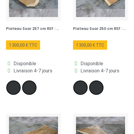
🌍 Inspiration régionale – Un design qui
s’adapte à toutes les ambiances
Plateau Suar 257 cm REF : NUM154-257
Plateau Suar 250 cm REF : NUM132-250
À
Paris
, cette
table tronc d’arbre
sublime les intérieurs
lounge et les lofts au style industriel chic.
1 300,00 € TTC
1 300,00 € TTC
Disponible
Disponible
Livraison 4-7 jours
Livraison 4-7 jours
À
Marseille
, elle évoque la nature brute, entre mer et soleil,
parfaite pour une maison au charme méditerranéen.
À
Strasbourg
, elle se marie avec les poutres anciennes et les
ambiances feutrées, grâce à ses nuances de
bois foncé
.