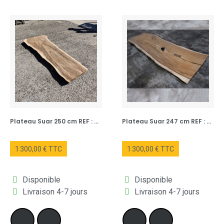
Existe en version
table racine suar
Fabrication éthique & Artisanale (origine :
Indonésie
)
Plateau Suar 250 cm REF : NUM195B-250
Plateau Suar 247 cm REF : NUM172-247
Alternative haut de gamme au
chêne
,
frêne
,
acacia
et
pin
1 300,00 € TTC
1 300,00 € TTC
Idéale en
grande table en bois
pour salle à manger ou pièce
Disponible
Disponible
de réception
Livraison 4-7 jours
Livraison 4-7 jours
L'attrait de nos plateaux en bois de Suar réside également dans
leur incroyable polyvalence. Leur robustesse et leur esthétique