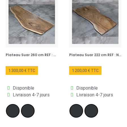
Dans tout le
Sud-Ouest
, elle devient un véritable objet de
convivialité, parfaite pour les grandes tablées et les réceptions
chaleureuses.
✅ Caractéristiques principales :
Plateau Suar 260 cm REF : NUM131-260
Plateau Suar 222 cm REF : NUM120-222
Table bois suar massif
, réalisée à la main
1 300,00 € TTC
1 200,00 € TTC
Disponible
Disponible
Finition
live edge
: bord naturel du tronc conservé
Livraison 4-7 jours
Livraison 4-7 jours
Modèles disponibles en
plateau bois clair
ou
plateau bois
foncé