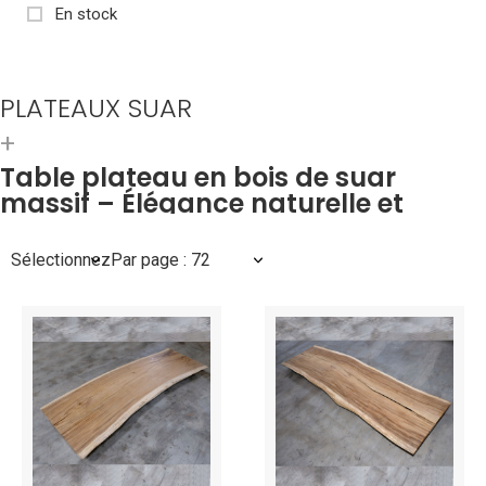
En stock
PLATEAUX SUAR
Table plateau en bois de suar
massif – Élégance naturelle et
artisanat authentique
Sélectionnez
Par page : 72
Offrez une présence majestueuse à votre intérieur avec notre
table bois suar massif
, réalisée à partir d’un véritable
plateau
suar
aux formes organiques. Sculptée dans un seul tronc, cette
table live edge bois
valorise les lignes naturelles du
bois
exotique
, tout en apportant une touche de
design bois naturel
à votre espace.
Chaque
grande table en bois
que nous proposons est une
pièce unique : massive, chaleureuse, et façonnée à la main.