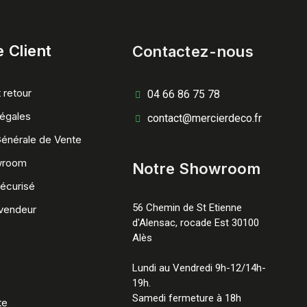
 Client
Contactez-nous
 retour
04 66 86 75 78
égales
contact@mercierdeco.fr
Générale de Vente
wroom
Notre Showroom
écurisé
56 Chemin de St Etienne
vendeur
d'Alensac, rocade Est 30100
e
Alès
Lundi au Vendredi 9h-12/14h-
19h.
Samedi fermeture à 18h
te