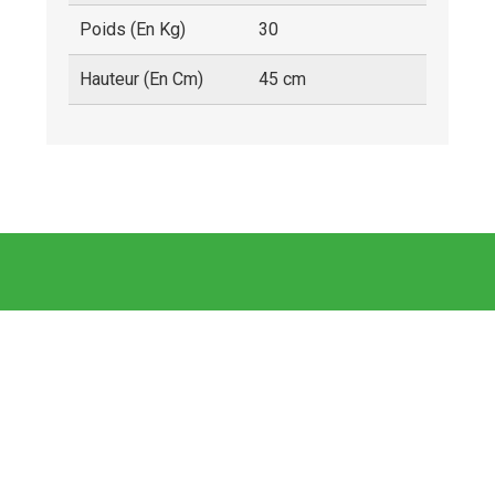
Poids (en Kg)
30
Hauteur (en Cm)
45 cm
Table basse souche de teck creusé 80x80 cm