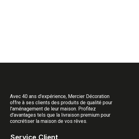
EN STOCK 4-7 JOURS
Photo non contractuelle, plusieurs modèles en s
Table Basse en Souche de Teck
🪵✨
Faites entrer l'art de la nature dans votre salon avec 
souche de teck massif, cette pièce se distingue par s
Avec 40 ans d'expérience, Mercier Décoration
absolument fascinant. 🌳
offre à ses clients des produits de qualité pour
l'aménagement de leur maison. Profitez
✨
Une Sculpture Naturelle au Cœur de v
d'avantages tels que la livraison premium pour
concrétiser la maison de vos rêves.
Chaque table est une œuvre d’art vivante. Le travail d
et les nuances de couleurs propres au teck. C’est une p
Service Client