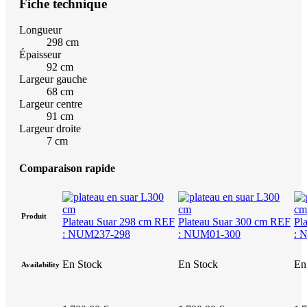
Fiche technique
Longueur
298 cm
Épaisseur
92 cm
Largeur gauche
68 cm
Largeur centre
91 cm
Largeur droite
7 cm
Comparaison rapide
Produit
Plateau Suar 298 cm REF
Plateau Suar 300 cm REF
Pl
: NUM237-298
: NUM01-300
: 
En Stock
En Stock
En
Availability