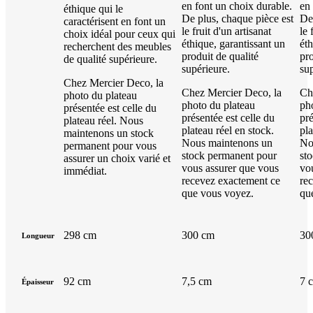
en font un choix durable.
en 
éthique qui le
De plus, chaque pièce est
De
caractérisent en font un
le fruit d'un artisanat
le 
choix idéal pour ceux qui
éthique, garantissant un
éth
recherchent des meubles
produit de qualité
pro
de qualité supérieure.
supérieure.
sup
Chez Mercier Deco, la
Chez Mercier Deco, la
Ch
photo du plateau
photo du plateau
ph
présentée est celle du
présentée est celle du
pré
plateau réel. Nous
plateau réel en stock.
pla
maintenons un stock
Nous maintenons un
No
permanent pour vous
stock permanent pour
st
assurer un choix varié et
vous assurer que vous
vo
immédiat.
recevez exactement ce
re
que vous voyez.
qu
298 cm
300 cm
30
Longueur
92 cm
7,5 cm
7 
Épaisseur