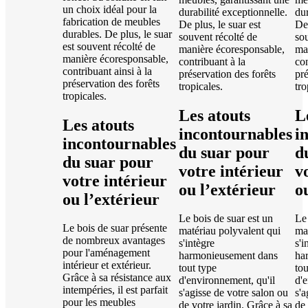
un choix idéal pour la
durabilité exceptionnelle.
dur
fabrication de meubles
De plus, le suar est
De 
durables. De plus, le suar
souvent récolté de
sou
est souvent récolté de
manière écoresponsable,
ma
manière écoresponsable,
contribuant à la
con
contribuant ainsi à la
préservation des forêts
pré
préservation des forêts
tropicales.
tro
tropicales.
Les atouts
L
Les atouts
incontournables
i
incontournables
du suar pour
d
du suar pour
votre intérieur
v
votre intérieur
ou l’extérieur
o
ou l’extérieur
Le bois de suar est un
Le 
Le bois de suar présente
matériau polyvalent qui
ma
de nombreux avantages
s'intègre
s'i
pour l'aménagement
harmonieusement dans
ha
intérieur et extérieur.
tout type
tou
Grâce à sa résistance aux
d'environnement, qu'il
d'
intempéries, il est parfait
s'agisse de votre salon ou
s'a
pour les meubles
de votre jardin. Grâce à sa
de 