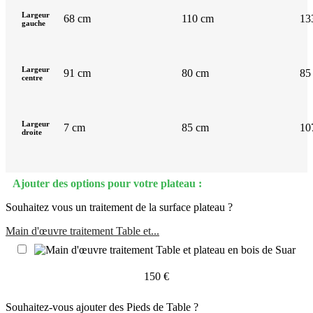
Largeur
68 cm
110 cm
13
gauche
Largeur
91 cm
80 cm
85
centre
Largeur
7 cm
85 cm
10
droite
Ajouter des options pour votre plateau :
Souhaitez vous un traitement de la surface plateau ?
Main d'œuvre traitement Table et...
150 €
Souhaitez-vous ajouter des Pieds de Table ?