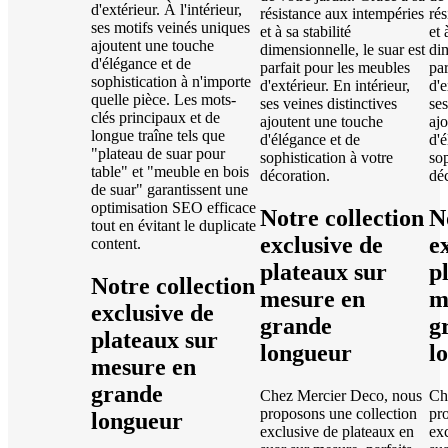
d'extérieur. À l'intérieur,
résistance aux intempéries
rés
ses motifs veinés uniques
et à sa stabilité
et 
ajoutent une touche
dimensionnelle, le suar est
dim
d'élégance et de
parfait pour les meubles
par
sophistication à n'importe
d'extérieur. En intérieur,
d'e
quelle pièce. Les mots-
ses veines distinctives
ses
clés principaux et de
ajoutent une touche
aj
longue traîne tels que
d'élégance et de
d'é
"plateau de suar pour
sophistication à votre
sop
table" et "meuble en bois
décoration.
dé
de suar" garantissent une
optimisation SEO efficace
Notre collection
N
tout en évitant le duplicate
exclusive de
e
content.
plateaux sur
p
Notre collection
mesure en
m
exclusive de
grande
g
plateaux sur
longueur
l
mesure en
grande
Chez Mercier Deco, nous
Ch
proposons une collection
pr
longueur
exclusive de plateaux en
ex