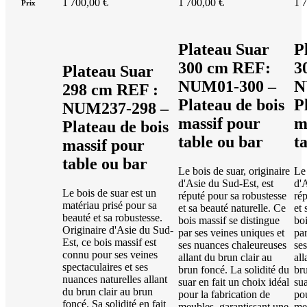
1 700,00 €
1 700,00 €
1 
Prix
Plateau Suar
P
300 cm REF:
3
Plateau Suar
NUM01-300 –
N
298 cm REF :
Plateau de bois
P
NUM237-298 –
massif pour
m
Plateau de bois
table ou bar
t
massif pour
table ou bar
Le bois de suar, originaire
Le 
d'Asie du Sud-Est, est
d'A
Le bois de suar est un
réputé pour sa robustesse
rép
matériau prisé pour sa
et sa beauté naturelle. Ce
et 
beauté et sa robustesse.
bois massif se distingue
boi
Originaire d'Asie du Sud-
par ses veines uniques et
par
Est, ce bois massif est
ses nuances chaleureuses
se
connu pour ses veines
allant du brun clair au
all
spectaculaires et ses
brun foncé. La solidité du
bru
nuances naturelles allant
suar en fait un choix idéal
sua
du brun clair au brun
pour la fabrication de
pou
foncé. Sa solidité en fait
meubles, garantissant une
me