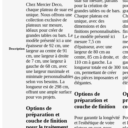
suar sur mesure, parfaits
sua
Chez Mercier Deco,
pour la création de
pou
chaque plateau de suar est
grandes tables ou de bars.
gra
unique. Nous offrons une
Chaque plateau est
Ch
collection exclusive de
unique, avec des
un
plateaux sur mesure,
dimensions et des
di
idéaux pour créer de
finitions personnalisables.
fin
grandes tables ou bars. Le
Le modèle présenté ici
Le
modèle présenté ici a une
mesure 7,5 cm
me
épaisseur de 92 cm, une
d'épaisseur, avec une
av
Description
largeur au centre de 91
largeur de 80 cm au
cm
cm, une largeur à droite
centre, 85 cm à droite, et
dro
de 7 cm, une largeur à
110 cm à gauche. La
ga
gauche de 68 cm, avec
longueur totale est de 300
tot
une largeur maximale et
cm, permettant de créer
per
minimale personnalisables
des pièces imposantes et
pi
selon vos besoins. La
élégantes.
élé
longueur est de 298 cm,
offrant une ample surface
Options de
Op
pour vos projets.
préparation et
pr
couche de finition
co
Options de
préparation et
Pour garantir la longévité
Pou
couche de finition
et l'esthétique de votre
et 
pour le traitement
plateau en suar, nous
pla