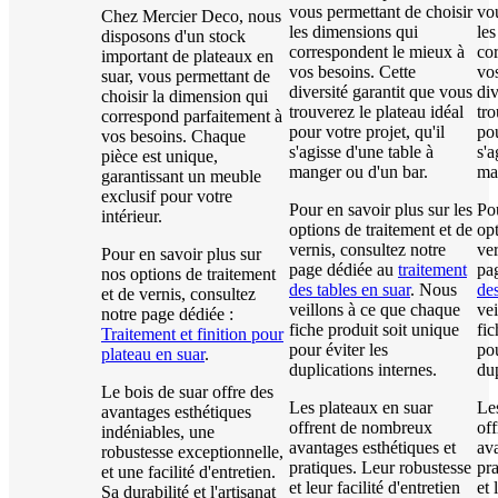
vous permettant de choisir
vo
Chez Mercier Deco, nous
les dimensions qui
le
disposons d'un stock
correspondent le mieux à
co
important de plateaux en
vos besoins. Cette
vos
suar, vous permettant de
diversité garantit que vous
div
choisir la dimension qui
trouverez le plateau idéal
tro
correspond parfaitement à
pour votre projet, qu'il
pou
vos besoins. Chaque
s'agisse d'une table à
s'a
pièce est unique,
manger ou d'un bar.
ma
garantissant un meuble
exclusif pour votre
Pour en savoir plus sur les
Pou
intérieur.
options de traitement et de
opt
vernis, consultez notre
ver
Pour en savoir plus sur
page dédiée au
traitement
pa
nos options de traitement
des tables en suar
. Nous
des
et de vernis, consultez
veillons à ce que chaque
ve
notre page dédiée :
fiche produit soit unique
fic
Traitement et finition pour
pour éviter les
pou
plateau en suar
.
duplications internes.
dup
Le bois de suar offre des
Les plateaux en suar
Le
avantages esthétiques
offrent de nombreux
of
indéniables, une
avantages esthétiques et
ava
robustesse exceptionnelle,
pratiques. Leur robustesse
pra
et une facilité d'entretien.
et leur facilité d'entretien
et 
Sa durabilité et l'artisanat