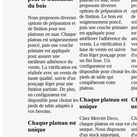
du bois
proposons diverses
pr
options de préparation et
opt
de finition. Le bois est
de 
Nous proposons diverses
soigneusement poncé,
so
options de préparation et
puis une couche primaire
pu
de finition pour nos
est appliquée pour
es
plateaux en suar. Chaque
améliorer l'adhérence du
am
plateau est soigneusement
vernis. La vitrification à
ver
poncé, puis une couche
base de vernis est suivie
bas
primaire est appliquée
d'un léger ponçage pour
d'
pour assurer une
un fini lisse. Un
un 
meilleure adhérence du
configurateur est
con
vernis. La vitrification est
disponible pour choisir les
dis
réalisée avec un vernis de
pieds de table qui
pie
haute qualité, suivie d'un
complèteront votre
co
ponçage léger pour une
plateau.
pla
finition parfaite. De plus,
un configurateur est
Chaque plateau est
Ch
disponible pour choisir les
pieds de table adaptés à
unique
un
vos besoins.
Chez Mercier Deco,
Ch
Chaque plateau est
chaque plateau en suar est
cha
unique
unique. Nous disposons
un
d'un stock important,
d'u