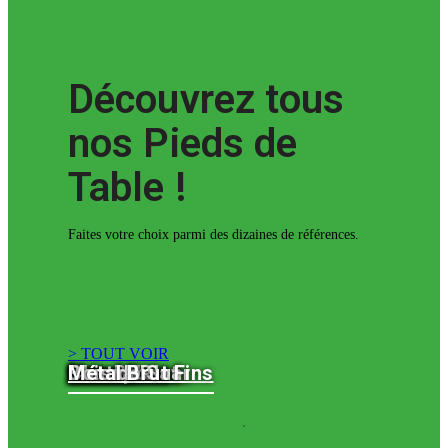
Découvrez tous
nos Pieds de
Table !
Faites votre choix parmi des dizaines de références.
> TOUT VOIR
Métal Brut
Métal Noir
Inox Brossé
Champ Plat
Central
Bois de Suar
Métal Brut Fins