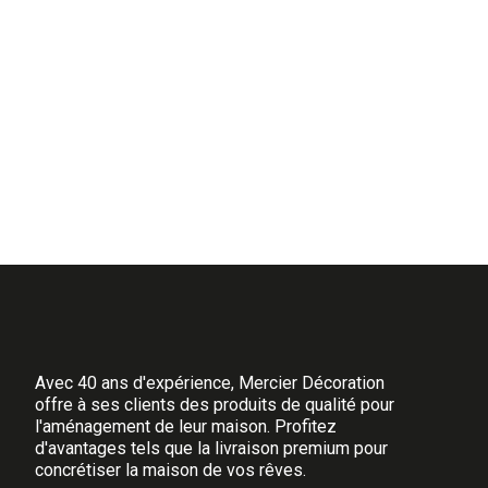
Paire de pieds en métal brut L70xH70 cm en forme de 
Paire de pieds pour plateau en métal brut en forme de
Conception idéale pour bureau, ou table.
Avec 40 ans d'expérience, Mercier Décoration
offre à ses clients des produits de qualité pour
l'aménagement de leur maison. Profitez
d'avantages tels que la livraison premium pour
concrétiser la maison de vos rêves.