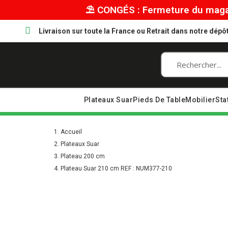
⛱︎ CONGÉS : Fermeture du magas
Livraison sur toute la France ou Retrait dans notre dép
Plateaux Suar
Pieds De Table
Mobilier
Sta
Accueil
Plateaux Suar
Plateau 200 cm
Plateau Suar 210 cm REF : NUM377-210