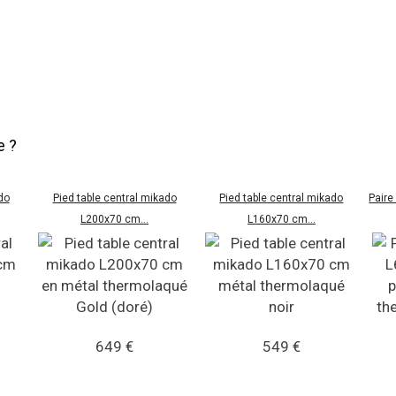
e ?
do
Pied table central mikado
Pied table central mikado
Paire
L200x70 cm...
L160x70 cm...
649 €
549 €