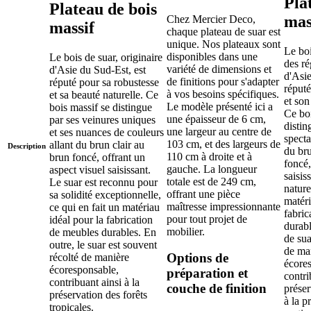
Pla
Plateau de bois
mas
Chez Mercier Deco,
massif
chaque plateau de suar est
unique. Nos plateaux sont
Le boi
disponibles dans une
Le bois de suar, originaire
des ré
variété de dimensions et
d'Asie du Sud-Est, est
d'Asie
de finitions pour s'adapter
réputé pour sa robustesse
réputé
à vos besoins spécifiques.
et sa beauté naturelle. Ce
et son
Le modèle présenté ici a
bois massif se distingue
Ce boi
une épaisseur de 6 cm,
par ses veinures uniques
distin
une largeur au centre de
et ses nuances de couleurs
specta
103 cm, et des largeurs de
allant du brun clair au
Description
du bru
110 cm à droite et à
brun foncé, offrant un
foncé,
gauche. La longueur
aspect visuel saisissant.
saisis
totale est de 249 cm,
Le suar est reconnu pour
nature
offrant une pièce
sa solidité exceptionnelle,
matéri
maîtresse impressionnante
ce qui en fait un matériau
fabric
pour tout projet de
idéal pour la fabrication
durabl
mobilier.
de meubles durables. En
de sua
outre, le suar est souvent
de ma
Options de
récolté de manière
écore
écoresponsable,
préparation et
contri
contribuant ainsi à la
couche de finition
préser
préservation des forêts
à la p
tropicales.