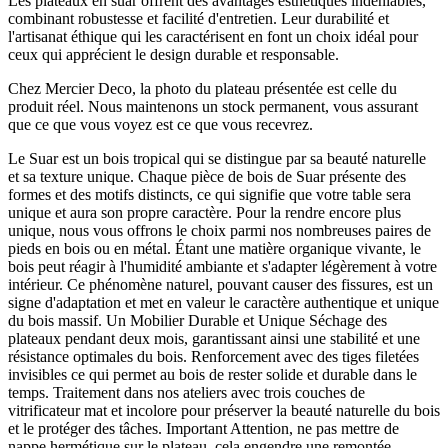
Les plateaux en suar offrent des avantages esthétiques indéniables,
combinant robustesse et facilité d'entretien. Leur durabilité et
l'artisanat éthique qui les caractérisent en font un choix idéal pour
ceux qui apprécient le design durable et responsable.
Chez Mercier Deco, la photo du plateau présentée est celle du
produit réel. Nous maintenons un stock permanent, vous assurant
que ce que vous voyez est ce que vous recevrez.
Le Suar est un bois tropical qui se distingue par sa beauté naturelle
et sa texture unique. Chaque pièce de bois de Suar présente des
formes et des motifs distincts, ce qui signifie que votre table sera
unique et aura son propre caractère. Pour la rendre encore plus
unique, nous vous offrons le choix parmi nos nombreuses paires de
pieds en bois ou en métal. Étant une matière organique vivante, le
bois peut réagir à l'humidité ambiante et s'adapter légèrement à votre
intérieur. Ce phénomène naturel, pouvant causer des fissures, est un
signe d'adaptation et met en valeur le caractère authentique et unique
du bois massif. Un Mobilier Durable et Unique Séchage des
plateaux pendant deux mois, garantissant ainsi une stabilité et une
résistance optimales du bois. Renforcement avec des tiges filetées
invisibles ce qui permet au bois de rester solide et durable dans le
temps. Traitement dans nos ateliers avec trois couches de
vitrificateur mat et incolore pour préserver la beauté naturelle du bois
et le protéger des tâches. Important Attention, ne pas mettre de
nappe hermétique sur le plateau, cela engendre une remontée