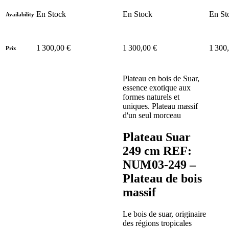
En Stock
En Stock
En St
Availability
1 300,00 €
1 300,00 €
1 300
Prix
Plateau en bois de Suar,
essence exotique aux
formes naturels et
uniques. Plateau massif
d'un seul morceau
Plateau Suar
249 cm REF:
NUM03-249 –
Plateau de bois
massif
Le bois de suar, originaire
des régions tropicales