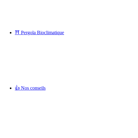
⛩ Pergola Bioclimatique
👍 Nos conseils