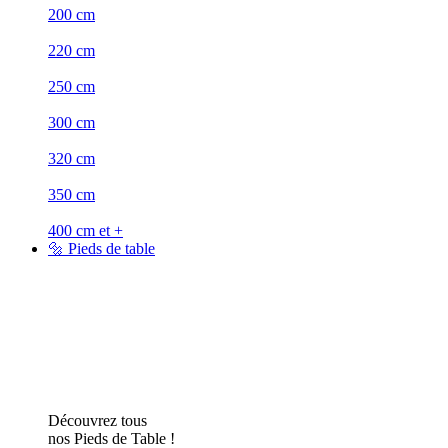
200 cm
220 cm
250 cm
300 cm
320 cm
350 cm
400 cm et +
🔩 Pieds de table
Découvrez tous
nos Pieds de Table !