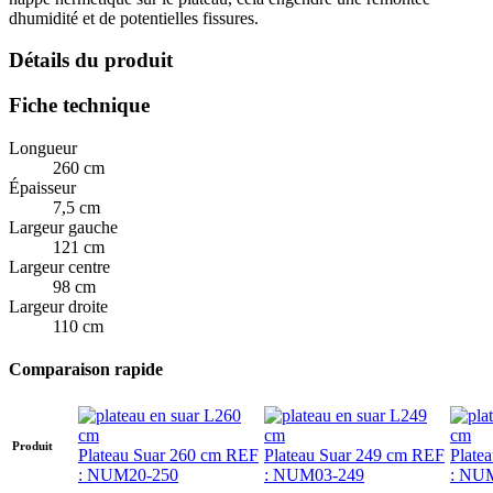
dhumidité et de potentielles fissures.
Détails du produit
Fiche technique
Longueur
260 cm
Épaisseur
7,5 cm
Largeur gauche
121 cm
Largeur centre
98 cm
Largeur droite
110 cm
Comparaison rapide
Produit
Plateau Suar 260 cm REF
Plateau Suar 249 cm REF
Plate
: NUM20-250
: NUM03-249
: NU