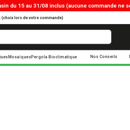
in du 15 au 31/08 inclus (aucune commande ne ser
ôt (choix lors de votre commande)
Nos Conseils
tues
Mosaïques
Pergola Bioclimatique