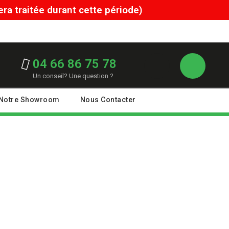
a traitée durant cette période)
04 66 86 75 78
Un conseil? Une question ?
Notre Showroom
Nous Contacter