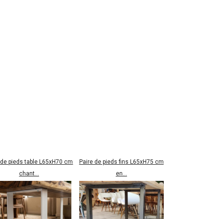
 de pieds table L65xH70 cm
Paire de pieds fins L65xH75 cm
chant...
en...