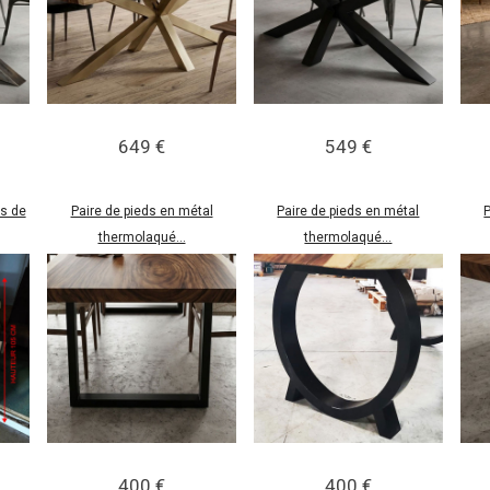
649 €
549 €
is de
Paire de pieds en métal
Paire de pieds en métal
P
thermolaqué...
thermolaqué...
400 €
400 €