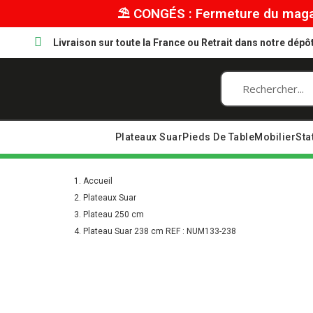
⛱︎ CONGÉS : Fermeture du magas
Livraison sur toute la France ou Retrait dans notre dép
Plateaux Suar
Pieds De Table
Mobilier
Sta
Accueil
Plateaux Suar
Plateau 250 cm
Plateau Suar 238 cm REF : NUM133-238