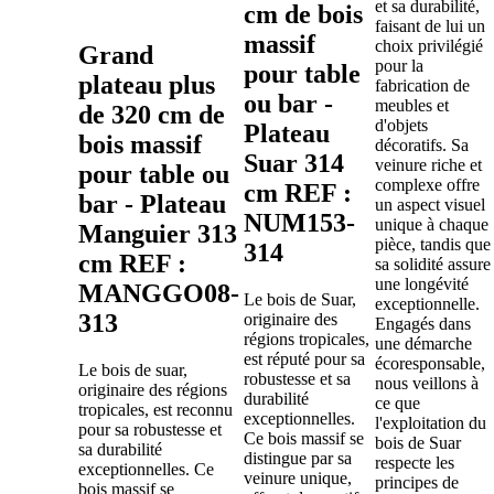
et sa durabilité,
cm de bois
faisant de lui un
massif
choix privilégié
Grand
pour la
pour table
plateau plus
fabrication de
ou bar -
meubles et
de 320 cm de
d'objets
Plateau
bois massif
décoratifs. Sa
Suar 314
veinure riche et
pour table ou
complexe offre
cm REF :
bar - Plateau
un aspect visuel
NUM153-
unique à chaque
Manguier 313
pièce, tandis que
314
cm REF :
sa solidité assure
une longévité
MANGGO08-
Le bois de Suar,
exceptionnelle.
313
originaire des
Engagés dans
régions tropicales,
une démarche
est réputé pour sa
écoresponsable,
Le bois de suar,
robustesse et sa
nous veillons à
originaire des régions
durabilité
ce que
tropicales, est reconnu
exceptionnelles.
l'exploitation du
pour sa robustesse et
Ce bois massif se
bois de Suar
sa durabilité
distingue par sa
respecte les
exceptionnelles. Ce
veinure unique,
principes de
bois massif se