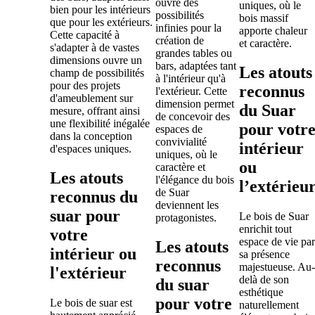
ouvre des
uniques, où le
bien pour les intérieurs
possibilités
bois massif
que pour les extérieurs.
infinies pour la
apporte chaleur
Cette capacité à
création de
et caractère.
s'adapter à de vastes
grandes tables ou
dimensions ouvre un
bars, adaptées tant
Les atouts
champ de possibilités
à l'intérieur qu'à
pour des projets
reconnus
l'extérieur. Cette
d'ameublement sur
dimension permet
du Suar
mesure, offrant ainsi
de concevoir des
une flexibilité inégalée
pour votr
espaces de
dans la conception
convivialité
intérieur
d'espaces uniques.
uniques, où le
ou
caractère et
Les atouts
l'élégance du bois
l’extérieu
de Suar
reconnus du
deviennent les
suar pour
Le bois de Suar
protagonistes.
enrichit tout
votre
espace de vie par
Les atouts
intérieur ou
sa présence
reconnus
majestueuse. Au-
l'extérieur
delà de son
du suar
esthétique
pour votre
Le bois de suar est
naturellement