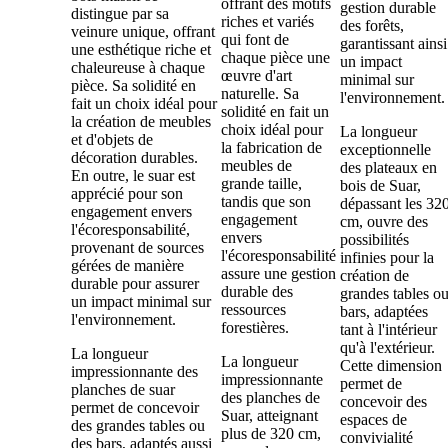
offrant des motifs
gestion durable
distingue par sa
riches et variés
des forêts,
veinure unique, offrant
qui font de
garantissant ainsi
une esthétique riche et
chaque pièce une
un impact
chaleureuse à chaque
œuvre d'art
minimal sur
pièce. Sa solidité en
naturelle. Sa
l'environnement.
fait un choix idéal pour
solidité en fait un
la création de meubles
choix idéal pour
La longueur
et d'objets de
la fabrication de
exceptionnelle
décoration durables.
meubles de
des plateaux en
En outre, le suar est
grande taille,
bois de Suar,
apprécié pour son
tandis que son
dépassant les 32
engagement envers
engagement
cm, ouvre des
l'écoresponsabilité,
envers
possibilités
provenant de sources
l'écoresponsabilité
infinies pour la
gérées de manière
assure une gestion
création de
durable pour assurer
durable des
grandes tables o
un impact minimal sur
ressources
bars, adaptées
l'environnement.
forestières.
tant à l'intérieur
qu'à l'extérieur.
La longueur
La longueur
Cette dimension
impressionnante des
impressionnante
permet de
planches de suar
des planches de
concevoir des
permet de concevoir
Suar, atteignant
espaces de
des grandes tables ou
plus de 320 cm,
convivialité
des bars, adaptés aussi