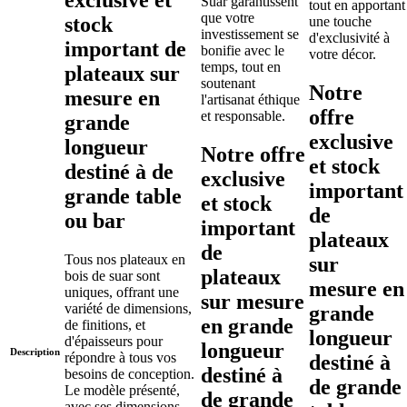
exclusive et
Suar garantissent
tout en apportant
que votre
stock
une touche
investissement se
d'exclusivité à
important de
bonifie avec le
votre décor.
temps, tout en
plateaux sur
soutenant
Notre
mesure en
l'artisanat éthique
offre
et responsable.
grande
exclusive
longueur
Notre offre
et stock
destiné à de
exclusive
important
grande table
et stock
de
ou bar
important
plateaux
de
Tous nos plateaux en
sur
plateaux
bois de suar sont
mesure en
uniques, offrant une
sur mesure
variété de dimensions,
grande
en grande
de finitions, et
longueur
d'épaisseurs pour
longueur
Description
répondre à tous vos
destiné à
destiné à
besoins de conception.
de grande
Le modèle présenté,
de grande
avec ses dimensions