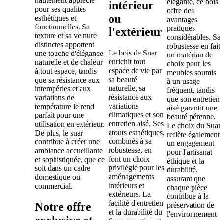
hautement apprécié
élégante, ce bois
intérieur
pour ses qualités
offre des
ou
esthétiques et
avantages
fonctionnelles. Sa
pratiques
l'extérieur
texture et sa veinure
considérables. S
distinctes apportent
robustesse en fait
Le bois de Suar
une touche d'élégance
un matériau de
enrichit tout
naturelle et de chaleur
choix pour les
espace de vie par
à tout espace, tandis
meubles soumis
sa beauté
que sa résistance aux
à un usage
naturelle, sa
intempéries et aux
fréquent, tandis
résistance aux
variations de
que son entretien
variations
température le rend
aisé garantit une
climatiques et son
parfait pour une
beauté pérenne.
entretien aisé. Ses
utilisation en extérieur.
Le choix du Sua
atouts esthétiques,
De plus, le suar
reflète également
combinés à sa
contribue à créer une
un engagement
robustesse, en
ambiance accueillante
pour l'artisanat
font un choix
et sophistiquée, que ce
éthique et la
privilégié pour les
soit dans un cadre
durabilité,
aménagements
domestique ou
assurant que
intérieurs et
commercial.
chaque pièce
extérieurs. La
contribue à la
facilité d'entretien
Notre offre
préservation de
et la durabilité du
l'environnement