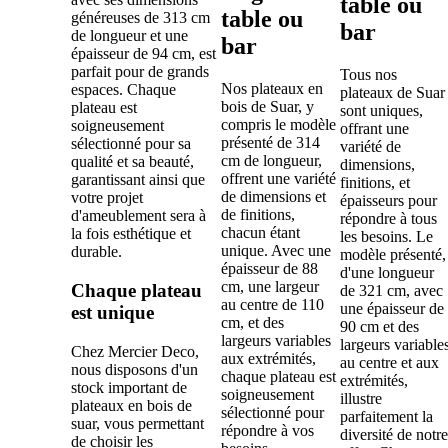
table ou
table ou
généreuses de 313 cm
bar
de longueur et une
bar
épaisseur de 94 cm, est
parfait pour de grands
Tous nos
Nos plateaux en
espaces. Chaque
plateaux de Suar
bois de Suar, y
plateau est
sont uniques,
compris le modèle
soigneusement
offrant une
présenté de 314
sélectionné pour sa
variété de
cm de longueur,
qualité et sa beauté,
dimensions,
offrent une variété
garantissant ainsi que
finitions, et
de dimensions et
votre projet
épaisseurs pour
de finitions,
d'ameublement sera à
répondre à tous
chacun étant
la fois esthétique et
les besoins. Le
unique. Avec une
durable.
modèle présenté,
épaisseur de 88
d'une longueur
cm, une largeur
Chaque plateau
de 321 cm, avec
au centre de 110
une épaisseur de
est unique
cm, et des
90 cm et des
largeurs variables
largeurs variable
Chez Mercier Deco,
aux extrémités,
au centre et aux
nous disposons d'un
chaque plateau est
extrémités,
stock important de
soigneusement
illustre
plateaux en bois de
sélectionné pour
parfaitement la
suar, vous permettant
répondre à vos
diversité de notre
de choisir les