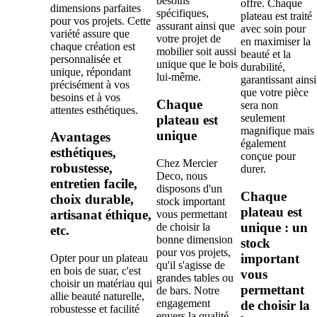
besoins
offre. Chaque
dimensions parfaites
spécifiques,
plateau est traité
pour vos projets. Cette
assurant ainsi que
avec soin pour
variété assure que
votre projet de
en maximiser la
chaque création est
mobilier soit aussi
beauté et la
personnalisée et
unique que le bois
durabilité,
unique, répondant
lui-même.
garantissant ainsi
précisément à vos
que votre pièce
besoins et à vos
Chaque
sera non
attentes esthétiques.
seulement
plateau est
magnifique mais
unique
Avantages
également
esthétiques,
conçue pour
Chez Mercier
robustesse,
durer.
Deco, nous
entretien facile,
disposons d'un
Chaque
choix durable,
stock important
plateau est
artisanat éthique,
vous permettant
unique : un
de choisir la
etc.
bonne dimension
stock
pour vos projets,
important
Opter pour un plateau
qu'il s'agisse de
en bois de suar, c'est
vous
grandes tables ou
choisir un matériau qui
permettant
de bars. Notre
allie beauté naturelle,
engagement
de choisir la
robustesse et facilité
envers la qualité