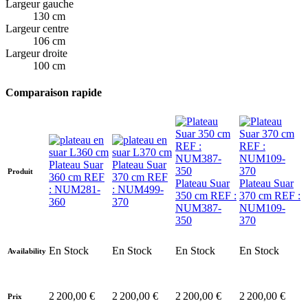
Largeur gauche
130 cm
Largeur centre
106 cm
Largeur droite
100 cm
Comparaison rapide
Plateau Suar
Plateau Suar
Produit
360 cm REF
370 cm REF
Plateau Suar
Plateau Suar
: NUM281-
: NUM499-
350 cm REF :
370 cm REF :
360
370
NUM387-
NUM109-
350
370
En Stock
En Stock
En Stock
En Stock
Availability
2 200,00 €
2 200,00 €
2 200,00 €
2 200,00 €
Prix