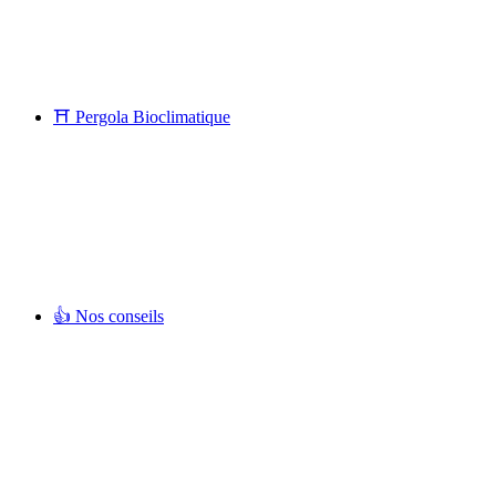
⛩ Pergola Bioclimatique
👍 Nos conseils